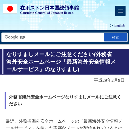
在ボストン日本国総領事館
Consulate-General of Japan in Boston
English
検索
なりすましメールにご注意ください(外務省
海外安全ホームページ「最新海外安全情報メ
ールサービス」のなりすまし)
平成29年2月9日
外務省海外安全ホームページなりすましメールにご注意く
ださい
最近、外務省海外安全ホームページの「最新海外安全情報メ
ールサービス」を装った不審なメールが配信されているとの