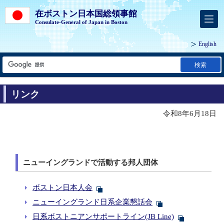
在ボストン日本国総領事館
Consulate-General of Japan in Boston
English
検索
リンク
令和8年6月18日
ニューイングランドで活動する邦人団体
ボストン日本人会
ニューイングランド日系企業懇話会
日系ボストニアンサポートライン(JB Line)