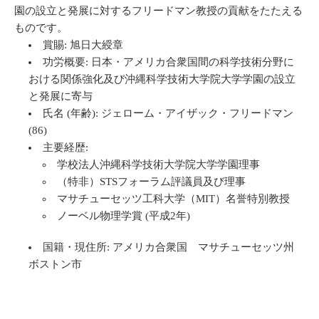
園の設立と発展に対するフリードマン教授の貢献をたたえる
ものです。
賞賜: 旭日大綬章
功労概要: 日本・アメリカ合衆国間の科学技術分野に
おける関係強化及び沖縄科学技術大学院大学学園の設立
と発展に寄与
氏名 (年齢): ジェローム・アイザック・フリードマン
(86)
主要経歴:
学校法人沖縄科学技術大学院大学学園理事
（特非）STSフォーラム評議員及び理事
マサチューセッツ工科大学（MIT）名誉特別教授
ノーベル物理学賞 (平成2年)
国籍・現住所: アメリカ合衆国 マサチューセッツ州
ボストン市