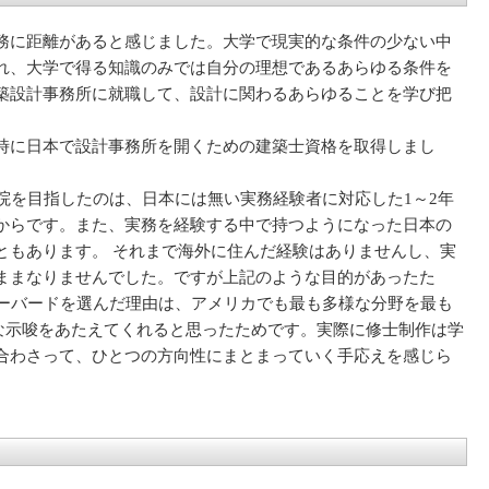
務に距離があると感じました。大学で現実的な条件の少ない中
れ、大学で得る知識のみでは自分の理想であるあらゆる条件を
築設計事務所に就職して、設計に関わるあらゆることを学び把
時に日本で設計事務所を開くための建築士資格を取得しまし
院を目指したのは、日本には無い実務経験者に対応した1～2年
からです。また、実務を経験する中で持つようになった日本の
ともあります。 それまで海外に住んだ経験はありませんし、実
ままなりませんでした。ですが上記のような目的があったた
ハーバードを選んだ理由は、アメリカでも最も多様な分野を最も
多角的な示唆をあたえてくれると思ったためです。実際に修士制作は学
合わさって、ひとつの方向性にまとまっていく手応えを感じら