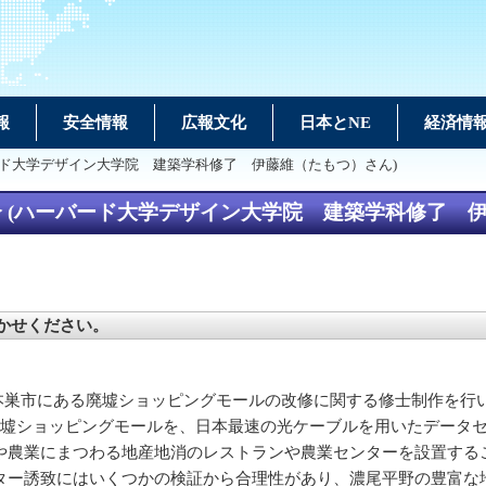
報
安全情報
広報文化
日本とNE
経済情
ード大学デザイン大学院 建築学科修了 伊藤維（たもつ）さん)
 (ハーバード大学デザイン大学院 建築学科修了 伊
かせください。
阜市郊外の本巣市にある廃墟ショッピングモールの改修に関する修士制作
廃墟ショッピングモールを、日本最速の光ケーブルを用いたデータ
や農業にまつわる地産地消のレストランや農業センターを設置する
ター誘致にはいくつかの検証から合理性があり、濃尾平野の豊富な