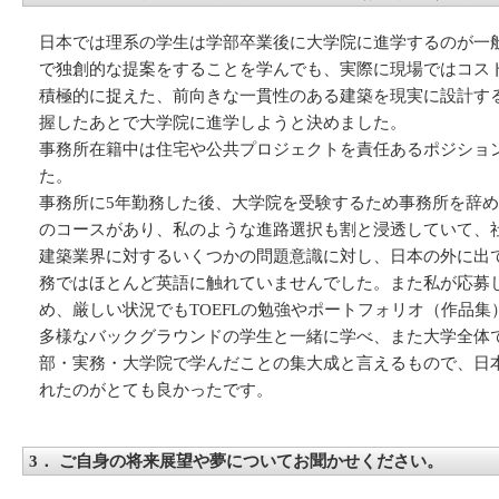
日本では理系の学生は学部卒業後に大学院に進学するのが一
で独創的な提案をすることを学んでも、実際に現場ではコス
積極的に捉えた、前向きな一貫性のある建築を現実に設計す
握したあとで大学院に進学しようと決めました。
事務所在籍中は住宅や公共プロジェクトを責任あるポジショ
た。
事務所に5年勤務した後、大学院を受験するため事務所を辞め
のコースがあり、私のような進路選択も割と浸透していて、
建築業界に対するいくつかの問題意識に対し、日本の外に出
務ではほとんど英語に触れていませんでした。また私が応募
め、厳しい状況でもTOEFLの勉強やポートフォリオ（作品
多様なバックグラウンドの学生と一緒に学べ、また大学全体で分野
部・実務・大学院で学んだことの集大成と言えるもので、日
れたのがとても良かったです。
3． ご自身の将来展望や夢についてお聞かせください。