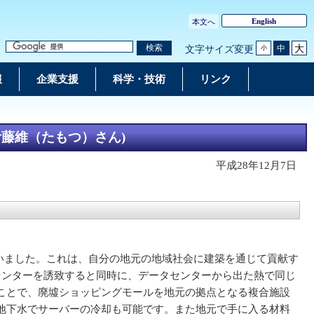
English
本文へ
大
検索
中
文字サイズ変更
小
報
企業支援
科学・技術
リンク
藤維（たもつ）さん)
平成28年12月7日
を行いました。これは、自分の地元の地域社会に建築を通じて貢献す
センターを誘致すると同時に、データセンターから出た熱で同じ
ことで、廃墟ショッピングモールを地元の拠点となる複合施設
地下水でサーバーの冷却も可能です。また地元で手に入る材料