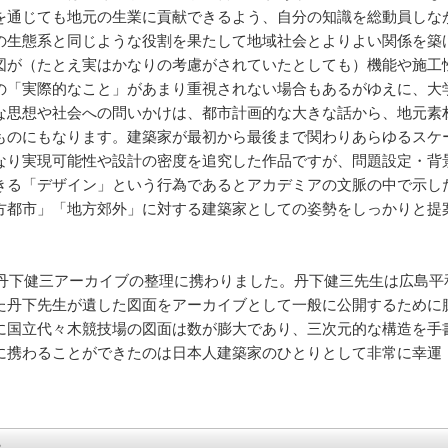
通じても地元の生業に貢献できるよう、自分の知識を総動員しなが
共存の生態系と同じような役割を果たして地域社会とよりよい関係を
図が（たとえ実はかなりの考慮がされていたとしても）機能や施工
の「実際的なこと」があまり重視されない場合もあるがゆえに、大
な思想や社会への問いかけは、都市計画的な大きな話から、地元素
ものにもなります。建築家が最初から最後まで関わりあらゆるスケ
なり実現可能性や設計の密度を追究した作品ですが、問題設定・背
きる「デザイン」という行為であるとアカデミアの文脈の中で示し
方都市」「地方郊外」に対する建築家としての姿勢をしっかりと提
の丹下健三アーカイブの整理に携わりました。丹下健三先生は広島
た丹下先生が遺した図面をアーカイブとして一般に公開するために
に国立代々木競技場の図面は数が膨大であり、三次元的な構造を手
に携わることができたのは日本人建築家のひとりとして非常に幸運
。