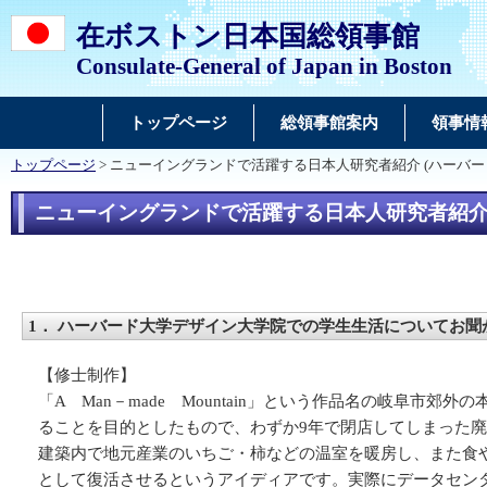
在ボストン日本国総領事館
Consulate-General of Japan in Boston
トップページ
総領事館案内
領事情
トップページ
> ニューイングランドで活躍する日本人研究者紹介 (ハーバ
ニューイングランドで活躍する日本人研究者紹介
1． ハーバード大学デザイン大学院での学生生活についてお聞
【修士制作】
「A Man－made Mountain」という作品名の岐
ることを目的としたもので、わずか9年で閉店してしまった
建築内で地元産業のいちご・柿などの温室を暖房し、また食
として復活させるというアイディアです。実際にデータセン