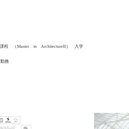
ster in ArchitectureII） 入学
ス勤務