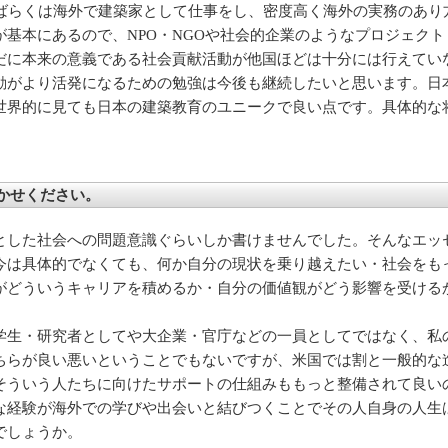
しばらくは海外で建築家として仕事をし、密度高く海外の実務のあり
基本にあるので、NPO・NGOや社会的企業のようなプロジェク
だに本来の意義である社会貢献活動が他国ほどは十分には行えてい
動がより活発になるための勉強は今後も継続したいと思います。日
世界的に見ても日本の建築教育のユニークで良い点です。具体的な
かせください。
とした社会への問題意識ぐらいしか書けませんでした。そんなエッ
今は具体的でなくても、何か自分の現状を乗り越えたい・社会をも
がどういうキャリアを積めるか・自分の価値観がどう影響を受ける
学生・研究者としてや大企業・官庁などの一員としてではなく、私
ちらが良い悪いということでもないですが、米国では割と一般的な
そういう人たちに向けたサポートの仕組みももっと整備されて良い
な経験が海外での学びや出会いと結びつくことでその人自身の人生
でしょうか。