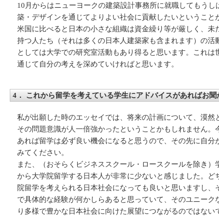
10月からはニューヨークの建築設計事務所に就職してもう
築・デザインを通じてよりよい社会に貢献したいということが
米国に比べると日本の小さな組織は資金繰り等が厳しく、未
持つ人たち（それは多くの日本人建築家も含まれます）の活
としては大学での研究室活動もあり得ると思います。これは
通じて自分の考えを深めていければと思います。
4． これから留学を考えている学生にアドバイスがあればお聞
私が出願した時のエッセイでは、将来の計画について、漠然
その問題意識が人一倍強かったということかもしれません。
あれば留学は必ず良い機会になると思うので、その先に自分
みてください。
また、（おそらくビジネススクール・ロースクールを除き）
から大学院留学する日本人が非常に少ないと感じました。ど
院留学を考えられる日本社会になっても良いと思いますし、
で具体的な経験が何かしらあると思っていて、そのユニーク
り多様で豊かな日本社会に向けた展望につながるのではない