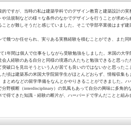
般的ですが、当時の私は建築学科でのデザイン教育と建築設計の実
トや法規制などの様々な条件のなかでデザインを行うことが求めら
ることが難しそうだと感じていました。そこで学部卒業後はまず建
ンで幾つか任せられ、実りある実務経験を積むことができ、また同
て1年間は個人で仕事をしながら受験勉強をしました。米国の大学
社会人経験のある自分と同様の境遇の人たちと勉強できると思った
て突破口を見出そうという人が居ても良いのではないかと思ったこ
した頃は建築系の米国大学院留学生がほとんどおらず、情報収集も
集）まとめなどの留学準備をなんとかやりきることができました。
横断（interdisciplinary）の気風もあって自分の興味に
本で得てきた知識・経験の断片が、ハーバードで学んだことと組み