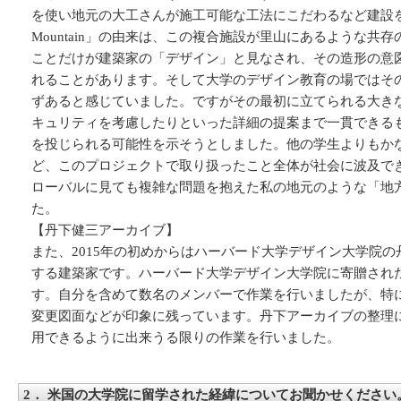
を使い地元の大工さんが施工可能な工法にこだわるなど建設を
Mountain」の由来は、この複合施設が里山にあるような
ことだけが建築家の「デザイン」と見なされ、その造形の意
れることがあります。そして大学のデザイン教育の場ではそ
ずあると感じていました。ですがその最初に立てられる大き
キュリティを考慮したりといった詳細の提案まで一貫できる
を投じられる可能性を示そうとしました。他の学生よりもか
ど、このプロジェクトで取り扱ったこと全体が社会に波及で
ローバルに見ても複雑な問題を抱えた私の地元のような「地
た。
【丹下健三アーカイブ】
また、2015年の初めからはハーバード大学デザイン大学院
する建築家です。ハーバード大学デザイン大学院に寄贈され
す。自分を含めて数名のメンバーで作業を行いましたが、特
変更図面などが印象に残っています。丹下アーカイブの整理
用できるように出来うる限りの作業を行いました。
2． 米国の大学院に留学された経緯についてお聞かせください