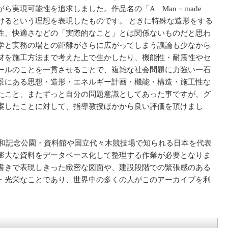
ら実現可能性を追求しました。作品名の「A Man－made
築けるという理想を表現したものです。 ときに特殊な造形をする
性、快適さなどの「実際的なこと」とは関係ないものだと思わ
学と実務の場との距離がさらに広がってしまう議論も少なから
材を施工方法まで考えた上で生かしたり、機能性・耐震性やセ
ールのことを一貫させることで、複雑な社会問題に力強い一石
景にある思想・造形・エネルギー計画・機能・構造・施工性な
たこと、またずっと自分の問題意識としてあった事ですが、グ
案したことに対して、指導教授ほかから良い評価を頂けまし
平和記念公園・資料館や国立代々木競技場で知られる日本を代表
膨大な資料をデータベース化して整理する作業が必要となりま
書きで表現しきった緻密な図面や、建設段階での緊張感のある
・光栄なことであり、世界中の多くの人がこのアーカイブを利