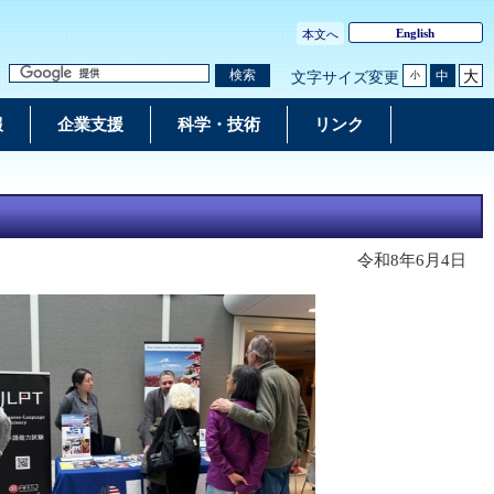
English
本文へ
大
検索
中
文字サイズ変更
小
報
企業支援
科学・技術
リンク
令和8年6月4日