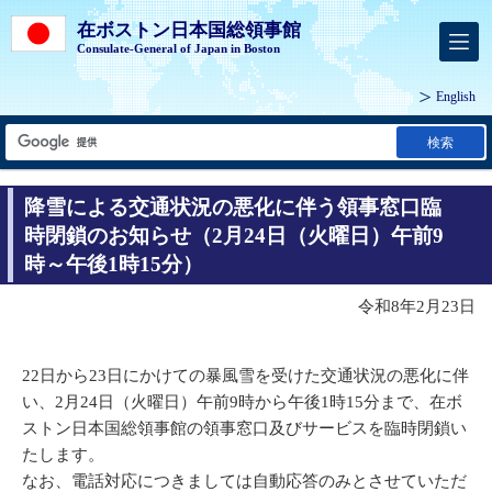
在ボストン日本国総領事館
Consulate-General of Japan in Boston
English
検索
降雪による交通状況の悪化に伴う領事窓口臨
時閉鎖のお知らせ（2月24日（火曜日）午前9
時～午後1時15分）
令和8年2月23日
22日から23日にかけての暴風雪を受けた交通状況の悪化に伴
い、2月24日（火曜日）午前9時から午後1時15分まで、在ボ
ストン日本国総領事館の領事窓口及びサービスを臨時閉鎖い
たします。
なお、電話対応につきましては自動応答のみとさせていただ