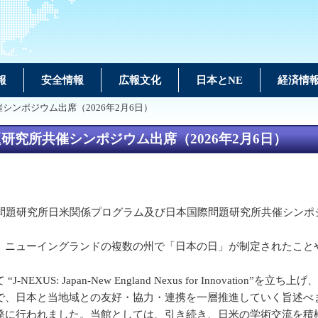
報
安全情報
広報文化
日本とNE
経済情
ンポジウム出席（2026年2月6日）
究所共催シンポジウム出席（2026年2月6日）
グラム及び日本国際問題研究所共催シンポジウム「Building U.S.-Japa
ニューイングランドの複数の州で「日本の日」が制定されたこと
S: Japan-New England Nexus for Innovati
で、日本と当地域との友好・協力・連携を一層推進していく旨述べ
に行われました。当館としては、引き続き、日米の学術交流を積