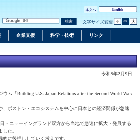
English
本文へ
大
検索
中
文字サイズ変更
小
報
企業支援
科学・技術
リンク
令和8年2月9日
n Relations after the Second World War:
や、ボストン・エコシステムを中心に日本との経済関係が急速
on”を立ち上げ、日・ニューイングランド双方から当地で急速に拡大・発展する
ました。
極的に後押ししていく考えです。