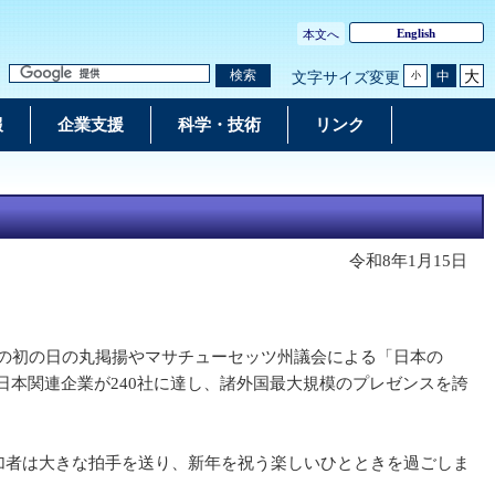
English
本文へ
大
検索
中
文字サイズ変更
小
報
企業支援
科学・技術
リンク
令和8年1月15日
での初の日の丸掲揚やマサチューセッツ州議会による「日本の
日本関連企業が240社に達し、諸外国最大規模のプレゼンスを誇
、参加者は大きな拍手を送り、新年を祝う楽しいひとときを過ごしま