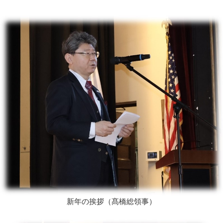
新年の挨拶（髙橋総領事）