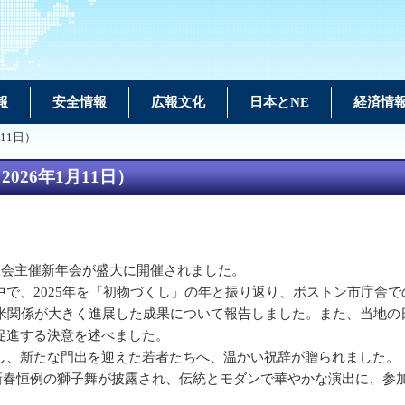
報
安全情報
広報文化
日本とNE
経済情
11日）
26年1月11日）
人会主催新年会が盛大に開催されました。
で、2025年を「初物づくし」の年と振り返り、ボストン市庁舎
米関係が大きく進展した成果について報告しました。また、当地の
促進する決意を述べました。
し、新たな門出を迎えた若者たちへ、温かい祝辞が贈られました。
ズ演奏や、新春恒例の獅子舞が披露され、伝統とモダンで華やかな演出に