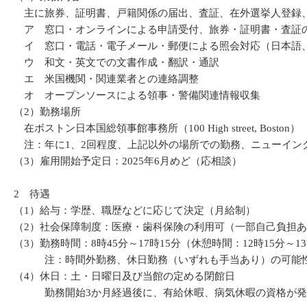
主に旅券、証明書、戸籍関係の届出、査証、在外選挙人登録、
ア 窓口・オンラインによる申請受付、旅券・証明書・査証
イ 窓口・電話・電子メール・郵便による照会対応（日本語
ウ 和文・英文での文書作成・翻訳・通訳
エ 米国機関・関連業者との連絡調整
オ オープンソースによる領事・警備関連情報収集
（2）勤務場所
在ボストン日本国総領事館事務所（100 High street, Boston）
注：年に1、2回程度、上記以外の場所での勤務、ニューイン
（3）雇用開始予定日：2025年6月めど（応相談）
2 待遇
（1）給与：学歴、職歴などに応じて決定（月給制）
（2）社会保障制度：医療・歯科保険の利用可（一部自己負担
（3）勤務時間：8時45分～17時15分（休憩時間：12時15分～13
注：時間外勤務、休日勤務（いずれも手当あり）の可能
（4）休日：土・日曜日及び当館の定める閉館日
勤務開始3か月経過後に、有給休暇、病気休暇の資格が発