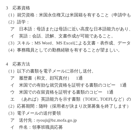
3 応募資格
（1）就労資格：米国永住権又は米国籍を有すること（申請中
（2）語学：
ア 日本語：母語または母語に近い高度な日本語能力があり
イ 英語：会話、読解、文書作成が可能であること。
（3）スキル：MS Word、MS Excelによる文書・表作成、デ
（4）事務職員としての勤務経験を有することが望ましい。
4 応募方法
（1）以下の書類を電子メールに添付し送付。
ア 履歴書（和文、顔写真付） 1通
イ 米国での有効な就労資格を証明する書類のコピー 1通
ウ 米国での在留資格を証明する書類のコピー 1通
エ （あれば）英語能力を示す書類（TOEIC, TOEFLなど）
（2）応募期間：随時（採用者が決まり次第募集を終了します）
（3）電子メールの送付要領
ア 送付先：ryouji@bz.mofa.go.jp
イ 件名：領事班職員応募