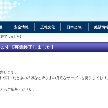
報
安全情報
広報文化
日本とNE
経済情
集終了しました】
います【募集終了しました】
募集します。
外で困ったときの相談など皆さまの身近なサービスを提供しており
非ともご応募ください。