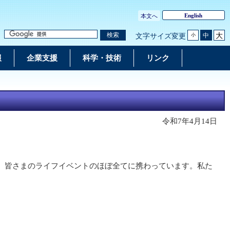
English
本文へ
大
検索
中
文字サイズ変更
小
報
企業支援
科学・技術
リンク
令和7年4月14日
、皆さまのライフイベントのほぼ全てに携わっています。私た