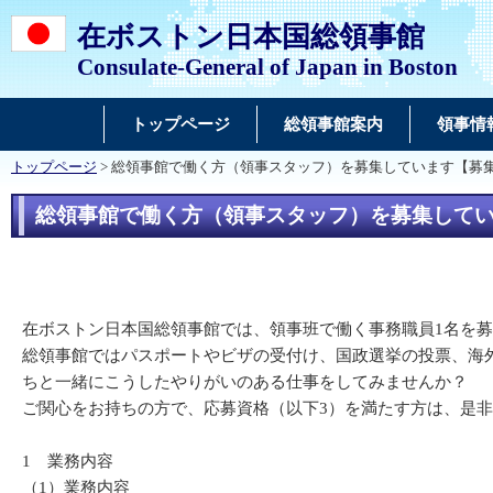
在ボストン日本国総領事館
Consulate-General of Japan in Boston
トップページ
総領事館案内
領事情
トップページ
> 総領事館で働く方（領事スタッフ）を募集しています【募
総領事館で働く方（領事スタッフ）を募集して
在ボストン日本国総領事館では、領事班で働く事務職員1名を
総領事館ではパスポートやビザの受付け、国政選挙の投票、海
ちと一緒にこうしたやりがいのある仕事をしてみませんか？
ご関心をお持ちの方で、応募資格（以下3）を満たす方は、是
1 業務内容
（1）業務内容