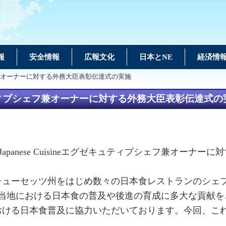
報
安全情報
広報文化
日本とNE
経済情
ィブシェフ兼オーナーに対する外務大臣表彰伝達式の実施
エグゼキュティブシェフ兼オーナーに対する外務大臣表彰伝達式
 Japanese Cuisineエグゼキュティブシェフ兼オー
チューセッツ州をはじめ数々の日本食レストランのシェフ
30年以上もの間、当地における日本食の普及や後進の育成に多大な
おける日本食普及に協力いただいております。今回、こ