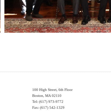
100 High Street, 6th Floor
Boston, MA 02110
Tel: (617) 973-9772
Fax: (617) 542-1329