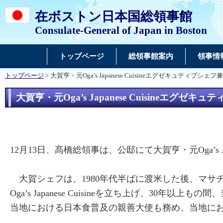
在ボストン日本国総領事館
Consulate-General of Japan in Boston
トップページ
総領事館案内
領事情
トップページ
> 大賀亨・元Oga’s Japanese Cuisineエグゼキュテ
大賀亨・元Oga’s Japanese Cuisine
12月13日、髙橋総領事は、公邸にて大賀亨・元Oga’s
大賀シェフは、1980年代半ばに渡米した後、マサ
Oga’s Japanese Cuisineを立ち上げ、
当地における日本食普及の親善大使も務め、当地に