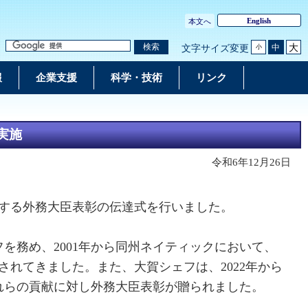
English
本文へ
大
検索
中
文字サイズ変更
小
報
企業支援
科学・技術
リンク
の実施
令和6年12月26日
ナーに対する外務大臣表彰の伝達式を行いました。
を務め、2001年から同州ネイティックにおいて、
貢献をされてきました。また、大賀シェフは、2022年から
れらの貢献に対し外務大臣表彰が贈られました。