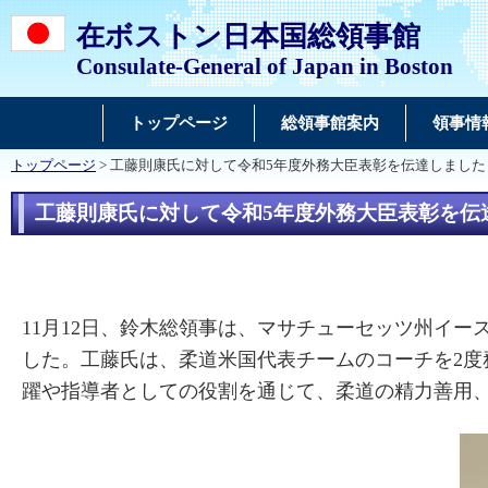
在ボストン日本国総領事館
Consulate-General of Japan in Boston
トップページ
総領事館案内
領事情
トップページ
> 工藤則康氏に対して令和5年度外務大臣表彰を伝達しました
工藤則康氏に対して令和5年度外務大臣表彰を伝
11月12日、鈴木総領事は、マサチューセッツ州イ
した。工藤氏は、柔道米国代表チームのコーチを2
躍や指導者としての役割を通じて、柔道の精力善用