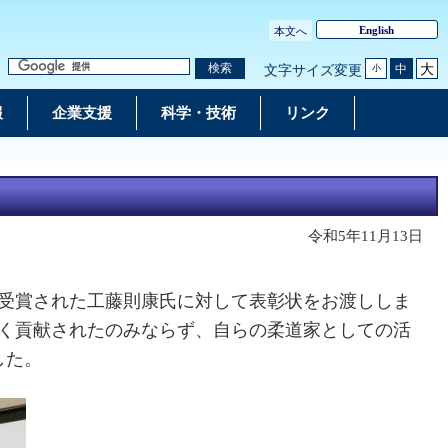
English
本文へ
大
検索
中
文字サイズ変更
小
報
企業支援
科学・技術
リンク
令和5年11月13日
を受賞された工藤則康氏に対して表彰状をお渡ししま
く貢献されたのみならず、自らの柔道家としての活
した。