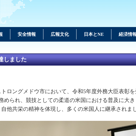
報
安全情報
広報文化
日本とNE
経済情
達しました
ーストロングメドウ市において、令和5年度外務大臣表彰
度務められ、競技としての柔道の米国における普及に大き
、自他共栄の精神を体現し、多くの米国人に継承されま